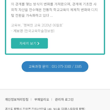
의 관계를 맺는 방식의 변화를 가져왔으며, 관계에 기초한 사
회적 자산을 전수해온 전통적 학교교육의 체제적 변화와 디지
털 전환을 가속화하고 있다 ...
교육부, '행복한 교육 2020년 06월호'
-
계보경
(한국교육학술정보원)
자세히 보기
교육과정 문의 : 031-375-3383 / 3385
개인정보처리방침
부패알리오
관리자 로그인
경기도 평택시 진위면 진위2산단로 140. 501호 (더퍼스트타워 평택)