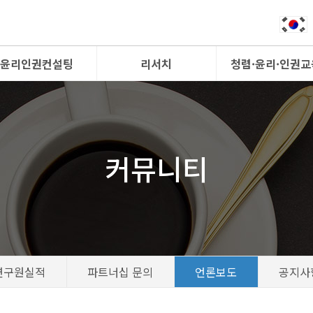
윤리인권컨설팅
리서치
청렴·윤리·인권교
커뮤니티
연구원실적
파트너십 문의
언론보도
공지사