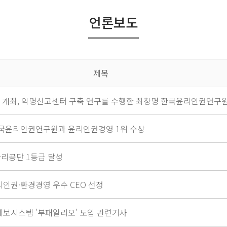
언론보도
제목
개최, 익명신고센터 구축 연구를 수행한 최창명 한국윤리인권연구원 대
한국윤리인권연구원과 윤리인권경영 1위 수상
리공단 1등급 달성
인권·환경경영 우수 CEO 선정
제보시스템 '부패알리오' 도입 관련기사