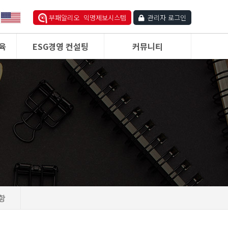
부패알리오 익명제보시스템
관리자 로그인
육
ESG경영 컨설팅
커뮤니티
항