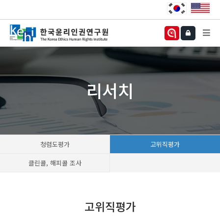
리서치
청렴도평가
고위직평가
클린콜, 해피콜 조사
고위직평가