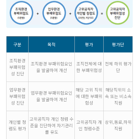
구분
목적
평가
평가단
조직환경
조직환경 부패위험요인
조직전체에 대
전체 하위 평가
부패위험
을 발굴하여 개선
한 부패위험성
단
성 진단
업무환경
해당 고위 직위
해당직위의 소
업무환경 부패위험요인
부패위험
에 대한 부패위
속 또는 비소속
을 발굴하여 개선
성 진단
험성
직원
고위공직자 개인 청렴 수
개인별 청
고위공직자 개
상위,동료,하위
준을 진단하여 자기관리
렴도 평가
인 청렴수준
직원
를 유도