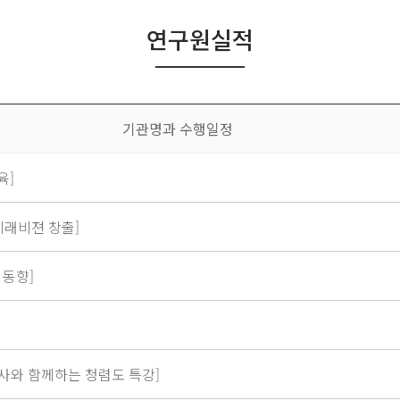
연구원실적
기관명과 수행일정
육]
미래비젼 창출]
 동향]
와 함께하는 청렴도 특강]