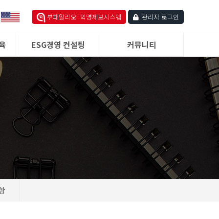
부패알리오 익명제보시스템
관리자 로그인
육
ESG경영 컨설팅
커뮤니티
항