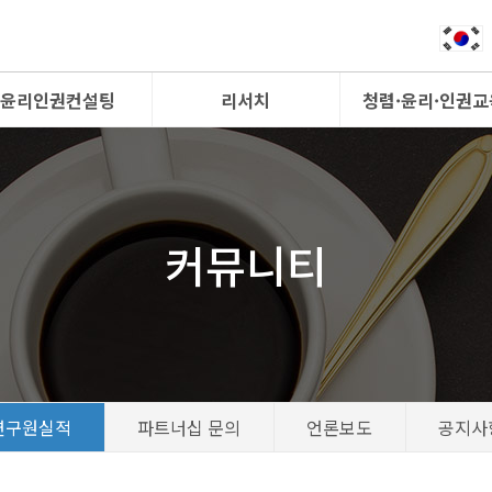
윤리인권컨설팅
리서치
청렴·윤리·인권교
커뮤니티
연구원실적
파트너십 문의
언론보도
공지사