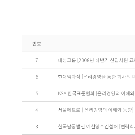
번호
7
대성그룹 [2008년 하반기 신입사원 교
6
현대백화점 [윤리경영을 통한 회사의 
5
KSA 한국표준협회 [윤리경영의 이해와
4
서울메트로 [ 윤리경영의 이해와 동향]
3
한국남동발전 예천양수건설처 [협력회사