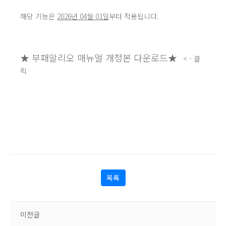
해당 기능은
2026년 04월 01일
부터 적용됩니다.
★ 부패알리오 매뉴얼 개정본 다운로드★
< - 클
릭
목록
이전글